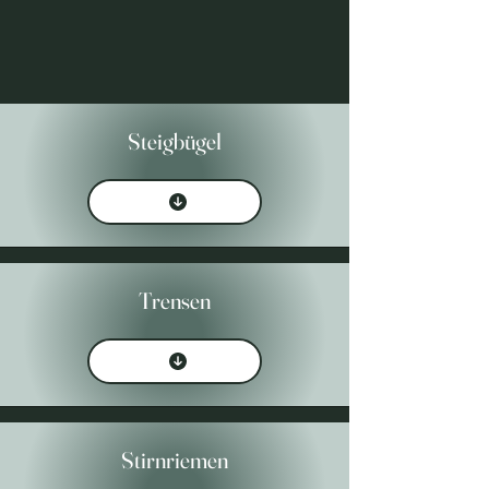
Steigbügel
Trensen
Stirnriemen